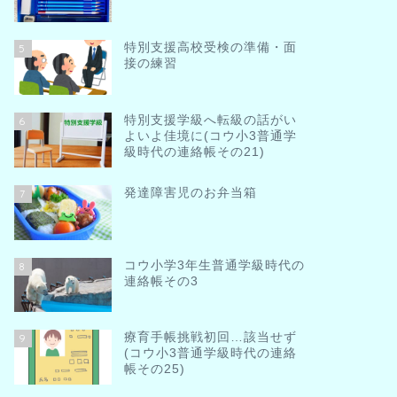
特別支援高校受検の準備・面
5
接の練習
特別支援学級へ転級の話がい
6
よいよ佳境に(コウ小3普通学
級時代の連絡帳その21)
発達障害児のお弁当箱
7
コウ小学3年生普通学級時代の
8
連絡帳その3
療育手帳挑戦初回…該当せず
9
(コウ小3普通学級時代の連絡
帳その25)