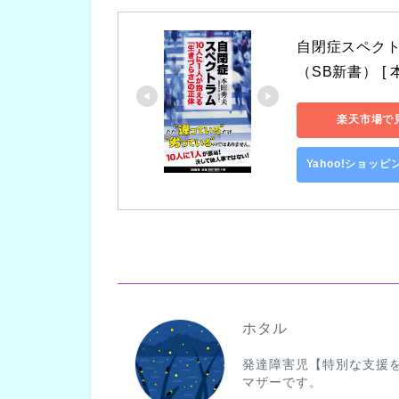
自閉症スペクト
（SB新書） [ 
楽天市場で
Yahoo!ショッ
ホタル
発達障害児【特別な支援
マザーです。