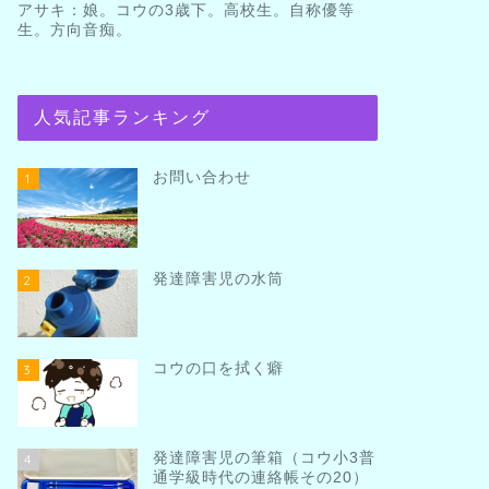
アサキ：娘。コウの3歳下。高校生。自称優等
生。方向音痴。
人気記事ランキング
お問い合わせ
1
発達障害児の水筒
2
コウの口を拭く癖
3
発達障害児の筆箱（コウ小3普
4
通学級時代の連絡帳その20）