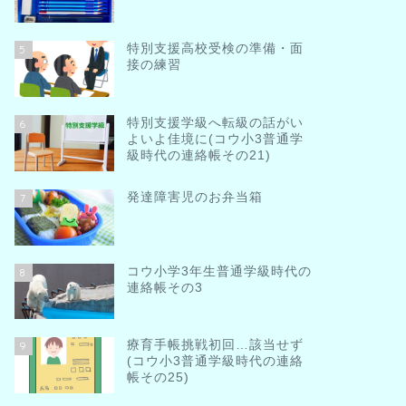
特別支援高校受検の準備・面
5
接の練習
特別支援学級へ転級の話がい
6
よいよ佳境に(コウ小3普通学
級時代の連絡帳その21)
発達障害児のお弁当箱
7
コウ小学3年生普通学級時代の
8
連絡帳その3
療育手帳挑戦初回…該当せず
9
(コウ小3普通学級時代の連絡
帳その25)