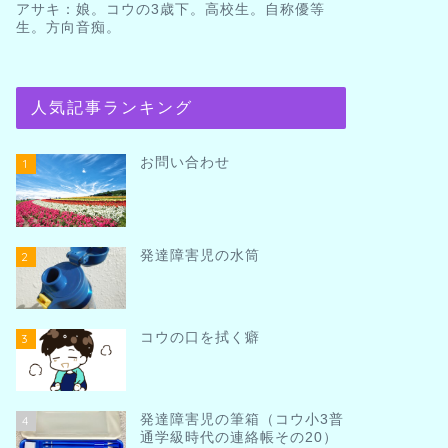
アサキ：娘。コウの3歳下。高校生。自称優等
生。方向音痴。
人気記事ランキング
お問い合わせ
1
発達障害児の水筒
2
コウの口を拭く癖
3
発達障害児の筆箱（コウ小3普
4
通学級時代の連絡帳その20）