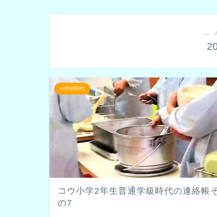
― 
2
小学校時代
コウ小学2年生普通学級時代の連絡帳
の7