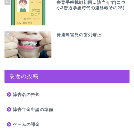
9
療育手帳挑戦初回…該当せず(コウ
小3普通学級時代の連絡帳その25)
10
発達障害児の歯列矯正
最近の投稿
障害名の告知
障害年金申請の準備
ゲームの課金