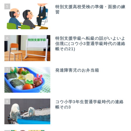
5
特別支援高校受検の準備・面接の練
習
6
特別支援学級へ転級の話がいよいよ
佳境に(コウ小3普通学級時代の連絡
帳その21)
7
発達障害児のお弁当箱
8
コウ小学3年生普通学級時代の連絡
帳その3