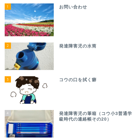
1
お問い合わせ
2
発達障害児の水筒
3
コウの口を拭く癖
4
発達障害児の筆箱（コウ小3普通学
級時代の連絡帳その20）