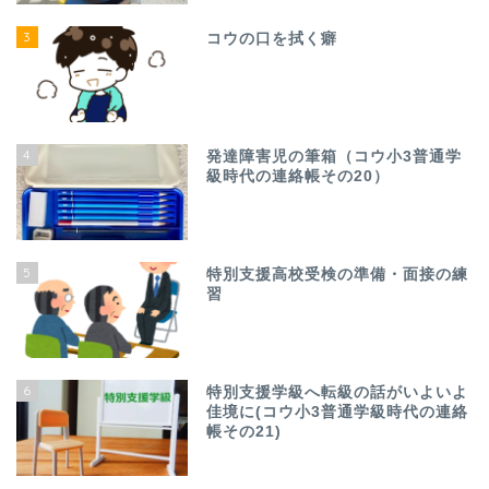
3
コウの口を拭く癖
4
発達障害児の筆箱（コウ小3普通学
級時代の連絡帳その20）
5
特別支援高校受検の準備・面接の練
習
6
特別支援学級へ転級の話がいよいよ
佳境に(コウ小3普通学級時代の連絡
帳その21)