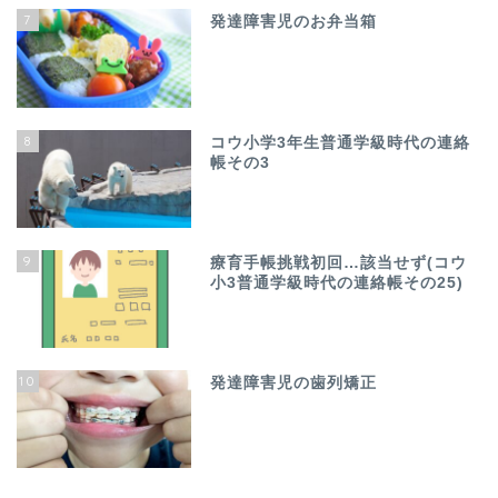
7
発達障害児のお弁当箱
8
コウ小学3年生普通学級時代の連絡
帳その3
9
療育手帳挑戦初回…該当せず(コウ
小3普通学級時代の連絡帳その25)
10
発達障害児の歯列矯正