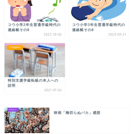
コウ小学2年生普通学級時代の
コウ小学3年生普通学級時代の
連絡帳その8
連絡帳その8
2022-10-02
2023-03-21
小学校時代
特別支援学級転級の本人への
説明
2021-07-02
映画「梅切らぬバカ」感想