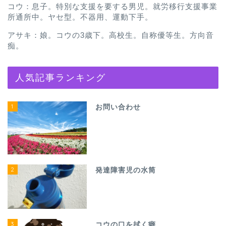
コウ：息子。特別な支援を要する男児。就労移行支援事業
所通所中。ヤセ型。不器用、運動下手。
アサキ：娘。コウの3歳下。高校生。自称優等生。方向音
痴。
人気記事ランキング
1
お問い合わせ
2
発達障害児の水筒
3
コウの口を拭く癖