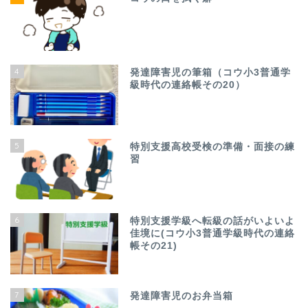
4
発達障害児の筆箱（コウ小3普通学
級時代の連絡帳その20）
5
特別支援高校受検の準備・面接の練
習
6
特別支援学級へ転級の話がいよいよ
佳境に(コウ小3普通学級時代の連絡
帳その21)
7
発達障害児のお弁当箱