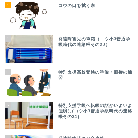
3
コウの口を拭く癖
4
発達障害児の筆箱（コウ小3普通学
級時代の連絡帳その20）
5
特別支援高校受検の準備・面接の練
習
6
特別支援学級へ転級の話がいよいよ
佳境に(コウ小3普通学級時代の連絡
帳その21)