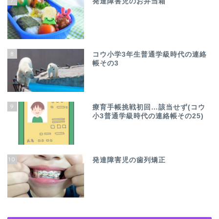
7
発達障害児のお弁当箱
8
コウ小学3年生普通学級時代の連絡
帳その3
9
療育手帳挑戦初回…該当せず(コウ
小3普通学級時代の連絡帳その25)
10
発達障害児の歯列矯正