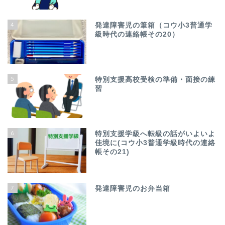
4
発達障害児の筆箱（コウ小3普通学
級時代の連絡帳その20）
5
特別支援高校受検の準備・面接の練
習
6
特別支援学級へ転級の話がいよいよ
佳境に(コウ小3普通学級時代の連絡
帳その21)
7
発達障害児のお弁当箱