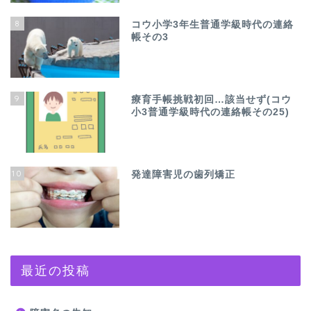
8
コウ小学3年生普通学級時代の連絡
帳その3
9
療育手帳挑戦初回…該当せず(コウ
小3普通学級時代の連絡帳その25)
10
発達障害児の歯列矯正
最近の投稿