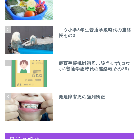
8
コウ小学3年生普通学級時代の連絡
帳その3
9
療育手帳挑戦初回…該当せず(コウ
小3普通学級時代の連絡帳その25)
10
発達障害児の歯列矯正