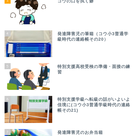
3
コウの口を拭く癖
4
発達障害児の筆箱（コウ小3普通学
級時代の連絡帳その20）
5
特別支援高校受検の準備・面接の練
習
6
特別支援学級へ転級の話がいよいよ
佳境に(コウ小3普通学級時代の連絡
帳その21)
7
発達障害児のお弁当箱