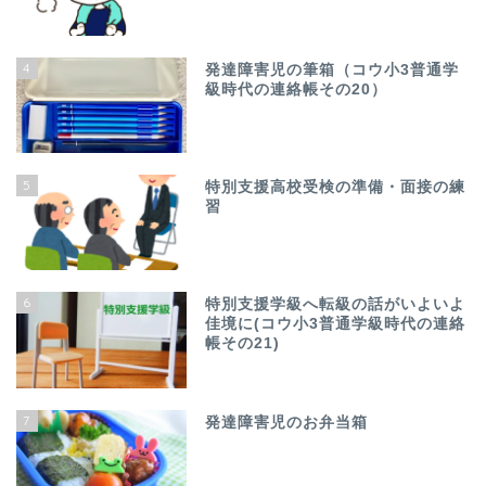
4
発達障害児の筆箱（コウ小3普通学
級時代の連絡帳その20）
5
特別支援高校受検の準備・面接の練
習
6
特別支援学級へ転級の話がいよいよ
佳境に(コウ小3普通学級時代の連絡
帳その21)
7
発達障害児のお弁当箱