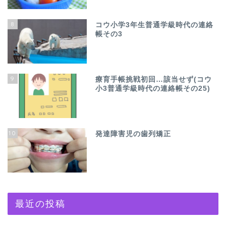
8
コウ小学3年生普通学級時代の連絡
帳その3
9
療育手帳挑戦初回…該当せず(コウ
小3普通学級時代の連絡帳その25)
10
発達障害児の歯列矯正
最近の投稿