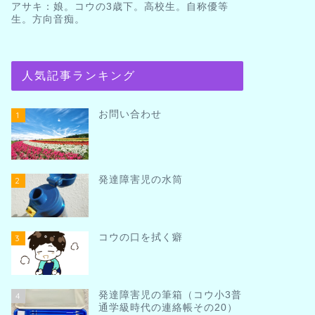
アサキ：娘。コウの3歳下。高校生。自称優等
生。方向音痴。
人気記事ランキング
お問い合わせ
1
発達障害児の水筒
2
コウの口を拭く癖
3
発達障害児の筆箱（コウ小3普
4
通学級時代の連絡帳その20）