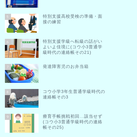
特別支援高校受検の準備・面
5
接の練習
特別支援学級へ転級の話がい
6
よいよ佳境に(コウ小3普通学
級時代の連絡帳その21)
発達障害児のお弁当箱
7
コウ小学3年生普通学級時代の
8
連絡帳その3
療育手帳挑戦初回…該当せず
9
(コウ小3普通学級時代の連絡
帳その25)