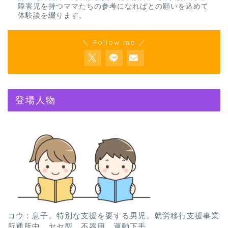
障害児を持つママたちの参考になればとの願いを込めて
体験談を綴ります。
＼ Follow me ／
登場人物
コウ：息子。特別な支援を要する男児。就労移行支援事業
所通所中。ヤセ型。不器用、運動下手。