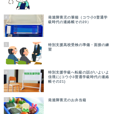
4
発達障害児の筆箱（コウ小3普通学
級時代の連絡帳その20）
5
特別支援高校受検の準備・面接の練
習
6
特別支援学級へ転級の話がいよいよ
佳境に(コウ小3普通学級時代の連絡
帳その21)
7
発達障害児のお弁当箱