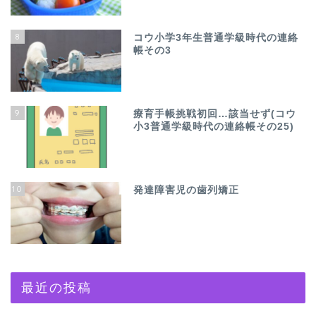
8
コウ小学3年生普通学級時代の連絡
帳その3
9
療育手帳挑戦初回…該当せず(コウ
小3普通学級時代の連絡帳その25)
10
発達障害児の歯列矯正
最近の投稿