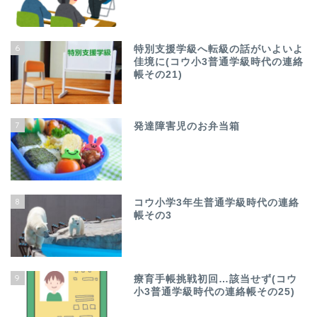
6
特別支援学級へ転級の話がいよいよ
佳境に(コウ小3普通学級時代の連絡
帳その21)
7
発達障害児のお弁当箱
8
コウ小学3年生普通学級時代の連絡
帳その3
9
療育手帳挑戦初回…該当せず(コウ
小3普通学級時代の連絡帳その25)