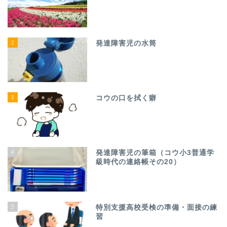
2
発達障害児の水筒
3
コウの口を拭く癖
4
発達障害児の筆箱（コウ小3普通学
級時代の連絡帳その20）
5
特別支援高校受検の準備・面接の練
習