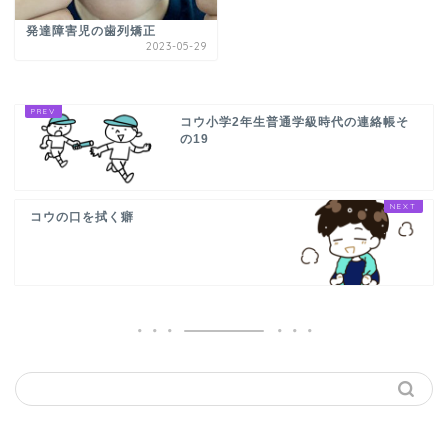
発達障害児の歯列矯正
2023-05-29
コウ小学2年生普通学級時代の連絡帳そ
の19
コウの口を拭く癖