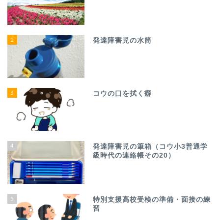
2
発達障害児の水筒
3
コウの口を拭く癖
4
発達障害児の筆箱（コウ小3普通学
級時代の連絡帳その20）
5
特別支援高校受検の準備・面接の練
習