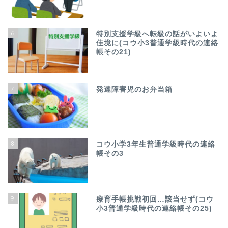
6
特別支援学級へ転級の話がいよいよ
佳境に(コウ小3普通学級時代の連絡
帳その21)
7
発達障害児のお弁当箱
8
コウ小学3年生普通学級時代の連絡
帳その3
9
療育手帳挑戦初回…該当せず(コウ
小3普通学級時代の連絡帳その25)