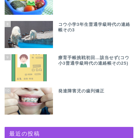
8
コウ小学3年生普通学級時代の連絡
帳その3
9
療育手帳挑戦初回…該当せず(コウ
小3普通学級時代の連絡帳その25)
10
発達障害児の歯列矯正
最近の投稿