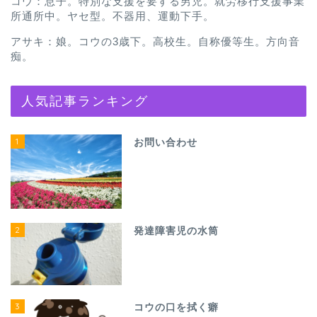
コウ：息子。特別な支援を要する男児。就労移行支援事業
所通所中。ヤセ型。不器用、運動下手。
アサキ：娘。コウの3歳下。高校生。自称優等生。方向音
痴。
人気記事ランキング
1
お問い合わせ
2
発達障害児の水筒
3
コウの口を拭く癖