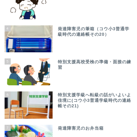
4
発達障害児の筆箱（コウ小3普通学
級時代の連絡帳その20）
5
特別支援高校受検の準備・面接の練
習
6
特別支援学級へ転級の話がいよいよ
佳境に(コウ小3普通学級時代の連絡
帳その21)
7
発達障害児のお弁当箱