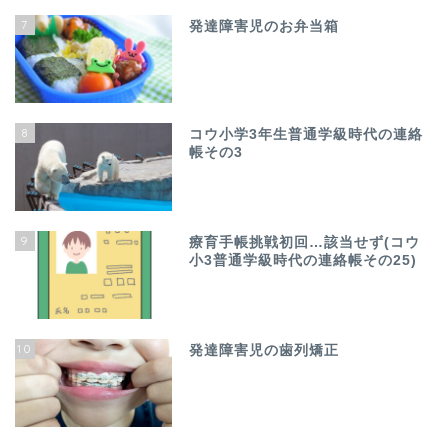
7
発達障害児のお弁当箱
8
コウ小学3年生普通学級時代の連絡
帳その3
9
療育手帳挑戦初回…該当せず(コウ
小3普通学級時代の連絡帳その25)
10
発達障害児の歯列矯正