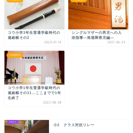
コウ小学3年生普通学級時代の
シングルマザーの男児への入
連絡帳その2
浴指導―発達障害児編―
2023-01-14
2021-06-23
小学校時代
コウ小学1年生普通学級時代の
連絡帳その31…ここまでで1年
生終了
2022-08-28
小2 クラス対抗リレー