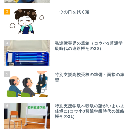
3
コウの口を拭く癖
4
発達障害児の筆箱（コウ小3普通学
級時代の連絡帳その20）
5
特別支援高校受検の準備・面接の練
習
6
特別支援学級へ転級の話がいよいよ
佳境に(コウ小3普通学級時代の連絡
帳その21)