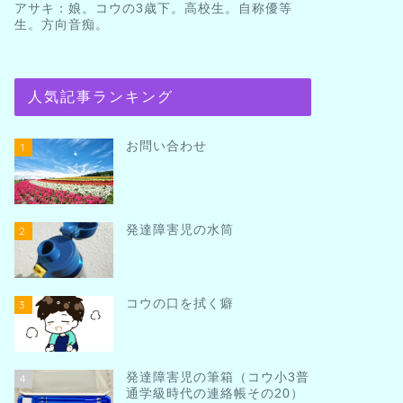
アサキ：娘。コウの3歳下。高校生。自称優等
生。方向音痴。
人気記事ランキング
お問い合わせ
1
発達障害児の水筒
2
コウの口を拭く癖
3
発達障害児の筆箱（コウ小3普
4
通学級時代の連絡帳その20）