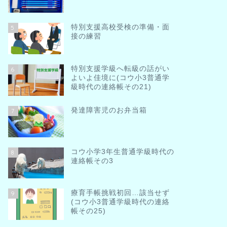
特別支援高校受検の準備・面
5
接の練習
特別支援学級へ転級の話がい
6
よいよ佳境に(コウ小3普通学
級時代の連絡帳その21)
発達障害児のお弁当箱
7
コウ小学3年生普通学級時代の
8
連絡帳その3
療育手帳挑戦初回…該当せず
9
(コウ小3普通学級時代の連絡
帳その25)