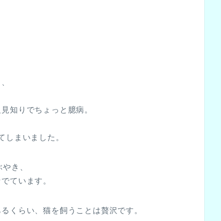
て、
人見知りでちょっと臆病。
り
てしまいました。
ぶやき、
なでています。
あるくらい、猫を飼うことは贅沢です。