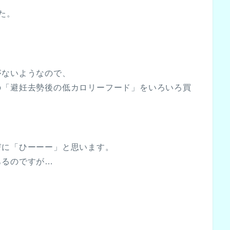
た。
がないようなので、
の「避妊去勢後の低カロリーフード」をいろいろ買
。
びに「ひーーー」と思います。
あるのですが…
、
。